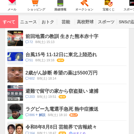
JAPAN
天
温
気
ダ
の
気
ー
メ
シ
路
オ
宝
ス
主
ー
ョ
線
ー
箱
ポ
メール
ショッピング
路線情報
オークション
宝箱くじ
スポー
な
ル
ッ
情
ク
く
ー
サ
ピ
報
シ
じ
ツ
ー
コ
ン
ョ
ナ
ビ
すべて
ニュース
おトク
芸能
高校野球
スポーツ
SNSの
グ
ン
ビ
ン
ス
テ
ト
ン
ピ
前回地震の教訓 生きた熊本赤十字
ツ
ッ
一
コ
72
8/8(土) 15:13
ク
覧
メ
ス
ン
台風15号 11-12日に東北上陸恐れ
ト
コ
51
8/8(土) 19:16
NEW
数
メ
ン
2歳がん診断 希望の薬は5500万円
ト
コ
602
8/8(土) 18:14
数
メ
ン
避難で留守の家から窃盗疑い 逮捕
ト
コ
203
8/8(土) 19:51
NEW
数
メ
ン
ラグビー九電選手急死 熱中症搬送
ト
コ
886
8/8(土) 18:10
関心
解説
数
メ
ン
令和8年8月8日 芸能界で吉報続々
ト
AIまとめ
コ
164
8/8(土) 18:47
NEW