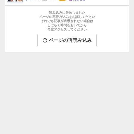
数
メ
お
ン
す
読み込みに失敗しました
ト
す
ページの再読み込みをお試しください
数
それでも記事が表示されない場合は
め
しばらく時間をおいてから
記
再度アクセスしてください
事
ページの再読み込み