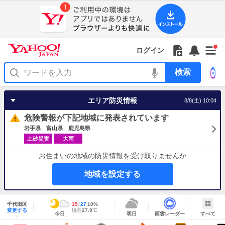
Yahoo!
Yahoo!
フ
フ
Yahoo!
お
サ
Yahoo!
新
JAPAN
ログイン
JAPAN
ォ
ォ
JAPAN
知
イ
JAPAN
着
ア
ロ
ロ
か
ら
ド
ID
Yahoo!
着
プ
ー
ー
ら
せ
メ
で
検
せ
リ
を
の
一
ニ
ロ
索
替
を
開
お
覧
ュ
グ
え
使
く
知
を
ー
イ
テ
う
エリア防災情報
8/8(土) 10:04
ら
開
を
ン
ー
せ
く
開
マ
危険警報が下記地域に発表されています
く
あ
り
岩手県
富山県
鹿児島県
土砂災害
大雨
お住まいの地域の防災情報を受け取りませんか
地域を設定する
地
域
千代田区
最
35
最
降
27
10
%
情
明
雨
す
今
変更する
高
低
水
現
現在
27.9
℃
報
今日
明日
雨雲レーダー
すべて
日
雲
べ
日
気
気
確
在
の
レ
て
の
温
温
率
気
Yahoo!
天
ー