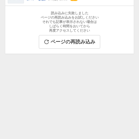
数
メ
お
ン
す
読み込みに失敗しました
ト
す
ページの再読み込みをお試しください
数
それでも記事が表示されない場合は
め
しばらく時間をおいてから
記
再度アクセスしてください
事
ページの再読み込み