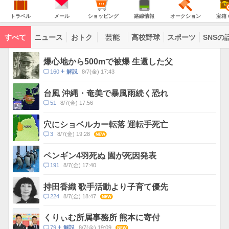
意
JAPAN
天
温
気
ダ
報
の
気
ー
ト
メ
シ
路
オ
宝
が
主
ラ
ー
ョ
線
ー
箱
トラベル
メール
ショッピング
路線情報
オークション
宝箱
な
出
ベ
ル
ッ
情
ク
く
サ
て
ル
ピ
報
シ
じ
ー
コ
い
ン
ョ
ビ
すべて
ニュース
おトク
芸能
高校野球
スポーツ
SNSの
グ
ン
ン
ま
ス
す
テ
ト
ン
ピ
爆心地から500mで被爆 生還した父
ツ
ッ
一
コ
160
8/7(金) 17:43
解説
ク
覧
メ
ス
ン
台風 沖縄・奄美で暴風雨続く恐れ
ト
コ
51
8/7(金) 17:56
数
メ
ン
穴にショベルカー転落 運転手死亡
ト
コ
3
8/7(金) 19:28
NEW
数
メ
ン
ペンギン4羽死ぬ 園が死因発表
ト
コ
191
8/7(金) 17:40
数
メ
ン
持田香織 歌手活動より子育て優先
ト
コ
224
8/7(金) 18:47
NEW
数
メ
ン
くりぃむ所属事務所 熊本に寄付
ト
コ
79
8/7(金) 19:09
NEW
解説