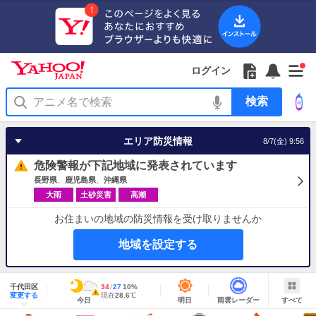
Yahoo!
Yahoo!
フ
フ
Yahoo!
お
サ
Yahoo!
新
JAPAN
ログイン
JAPAN
ォ
ォ
JAPAN
知
イ
JAPAN
着
ア
ロ
ロ
か
ら
ド
ID
Yahoo!
着
プ
ー
ー
ら
せ
メ
で
検
せ
リ
を
の
一
ニ
ロ
索
替
を
開
お
覧
ュ
グ
え
使
く
知
を
ー
イ
テ
う
エリア防災情報
8/7(金) 9:56
ら
開
を
ン
ー
せ
く
開
マ
危険警報が下記地域に発表されています
く
あ
り
長野県
鹿児島県
沖縄県
大雨
土砂災害
高潮
お住まいの地域の防災情報を受け取りませんか
地域を設定する
地
域
千代田区
最
34
最
降
27
10
%
情
警
明
雨
す
今
変更する
高
低
水
現
現在
28.6
℃
報
報・
今日
明日
雨雲レーダー
すべて
日
雲
べ
日
気
気
確
在
注
の
レ
て
の
温
温
率
気
Yahoo!
天
ー