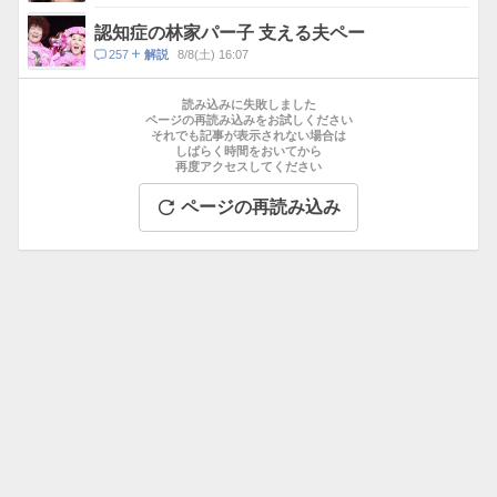
メ
ン
認知症の林家パー子 支える夫ペー
ト
コ
257
8/8(土) 16:07
解説
数
メ
お
ン
す
読み込みに失敗しました
ト
す
ページの再読み込みをお試しください
数
それでも記事が表示されない場合は
め
しばらく時間をおいてから
記
再度アクセスしてください
事
ページの再読み込み