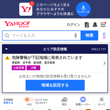
Yahoo!
Yahoo!
フ
フ
Yahoo!
お
サ
Yahoo!
新
JAPAN
ログイン
JAPAN
ォ
ォ
JAPAN
知
イ
JAPAN
着
ア
ロ
ロ
か
ら
ド
ID
Yahoo!
着
プ
ー
ー
ら
せ
メ
で
検
せ
リ
を
の
一
ニ
ロ
索
替
を
開
お
覧
ュ
グ
え
使
く
知
を
ー
イ
テ
う
エリア防災情報
8/8(土) 7:47
ら
開
を
ン
ー
せ
く
開
マ
危険警報が下記地域に発表されています
く
あ
り
青森県
岩手県
新潟県
鹿児島県
土砂災害
大雨
お住まいの地域の防災情報を受け取りませんか
地域を設定する
地
域
千代田区
最
35
最
降
27
10
%
情
明
雨
す
今
変更する
高
低
水
現
現在
30.9
℃
報
今日
明日
雨雲レーダー
すべて
日
雲
べ
日
気
気
確
在
の
レ
て
の
温
温
率
気
Yahoo!
天
ー