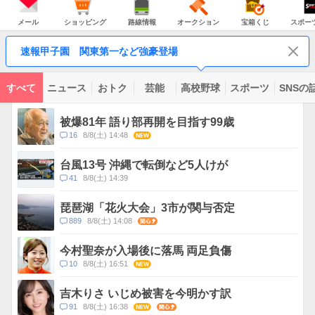
JAPAN
天
温
気
ダ
の
気
ー
メ
シ
路
オ
宝
ス
主
ー
ョ
線
ー
箱
ポ
メール
ショッピング
路線情報
オークション
宝箱くじ
スポー
な
ル
ッ
情
ク
く
ー
サ
ピ
報
シ
じ
ツ
ー
コ
ン
ョ
ナ
ビ
速報甲子園 関東第一など強豪登場
グ
ン
ビ
ン
ス
テ
ン
ツ
すべて
ニュース
おトク
芸能
高校野球
スポーツ
SNSの
一
ト
覧
ピ
被爆81年 語り部再開を目指す99歳
ッ
コ
16
8/8(土) 14:48
NEW
ク
メ
ス
ン
台風13号 沖縄で転倒など5人けが
ト
コ
41
8/8(土) 14:39
数
メ
ン
琵琶湖「花火大会」3市が関与否定
ト
コ
889
8/8(土) 14:08
関心
数
メ
ン
今村聖奈が入場後に落馬 両足負傷
ト
コ
10
8/8(土) 16:51
NEW
数
メ
ン
吉木りさ いじめ被害を今明かす訳
ト
コ
91
8/8(土) 16:38
NEW
関心
数