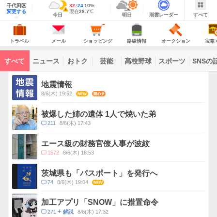
域
千代田区
最
32
最
降
24
10
%
情
警
明
雨
す
今
変更する
高
低
水
現
現在
28.7
℃
報
報・
今日
明日
雨雲レーダー
すべて
日
雲
べ
日
気
気
確
在
注
の
レ
て
の
温
温
率
気
Yahoo!
天
ー
意
JAPAN
天
温
気
ダ
報
の
気
ー
ト
メ
シ
路
オ
宝
が
主
ラ
ー
ョ
線
ー
箱
トラベル
メール
ショッピング
路線情報
オークション
宝箱
な
出
ベ
ル
ッ
情
ク
く
サ
て
ル
ピ
報
シ
じ
ー
コ
い
ン
ョ
ビ
すべて
ニュース
おトク
芸能
高校野球
スポーツ
SNSの
グ
ン
ン
ま
ス
す
テ
ト
ン
ピ
地震情報
ツ
ッ
一
8/6(木) 19:52
NEW
関心
ク
覧
ス
被爆した姉の遺体 1人で焼いた弟
コ
211
8/6(木) 17:43
メ
ン
エース級の財務官僚人事が波紋
ト
コ
1572
8/6(木) 18:53
数
メ
ン
茨城県も「パスポート」を発行へ
ト
コ
74
8/6(木) 19:04
NEW
数
メ
ン
加工アプリ「SNOW」に措置命令
ト
コ
271
8/6(木) 17:32
解説
数