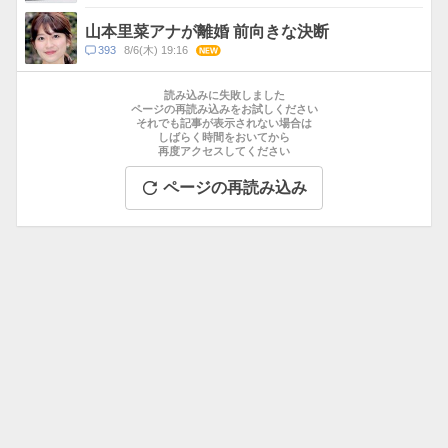
メ
ン
山本里菜アナが離婚 前向きな決断
ト
コ
393
8/6(木) 19:16
NEW
数
メ
お
ン
す
読み込みに失敗しました
ト
す
ページの再読み込みをお試しください
数
それでも記事が表示されない場合は
め
しばらく時間をおいてから
記
再度アクセスしてください
事
ページの再読み込み