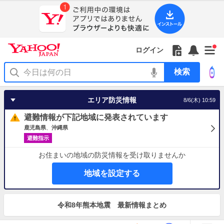
Yahoo!
JAPAN
ア
プ
リ
Yahoo!
の
Yahoo!
フ
フ
Yahoo!
お
サ
Yahoo!
新
JAPAN
ログイン
ご
JAPAN
ォ
ォ
JAPAN
知
イ
JAPAN
着
ア
紹
ロ
ロ
か
ら
ド
ID
Yahoo!
着
プ
介
ー
ー
ら
せ
メ
で
検
せ
リ
を
の
一
ニ
ロ
索
替
を
開
お
覧
ュ
グ
え
使
く
知
を
ー
イ
テ
う
エリア防災情報
8/6(木) 10:59
ら
開
を
ン
ー
せ
く
開
マ
避難情報が下記地域に発表されています
く
あ
り
鹿児島県
沖縄県
避難指示
お住まいの地域の防災情報を受け取りませんか
地域を設定する
お
知
令和8年熊本地震 最新情報まとめ
ら
せ
地