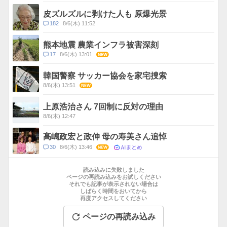
メ
ス
ン
皮ズルズルに剥けた人も 原爆光景
ト
コ
182
8/6(木) 11:52
数
メ
ン
熊本地震 農業インフラ被害深刻
ト
コ
17
8/6(木) 13:01
NEW
数
メ
ン
韓国警察 サッカー協会を家宅捜索
ト
8/6(木) 13:51
NEW
数
上原浩治さん 7回制に反対の理由
8/6(木) 12:47
髙嶋政宏と政伸 母の寿美さん追悼
AIまとめ
コ
30
8/6(木) 13:46
NEW
メ
お
ン
す
読み込みに失敗しました
ト
す
ページの再読み込みをお試しください
数
それでも記事が表示されない場合は
め
しばらく時間をおいてから
記
再度アクセスしてください
事
ページの再読み込み