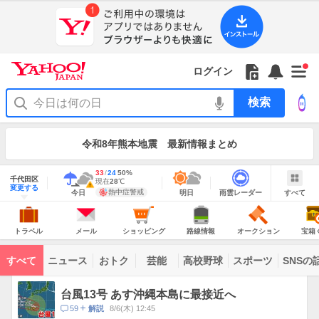
Yahoo!
JAPAN
ア
プ
リ
Yahoo!
の
Yahoo!
フ
フ
Yahoo!
お
サ
Yahoo!
新
JAPAN
ログイン
ご
JAPAN
ォ
ォ
JAPAN
知
イ
JAPAN
着
ア
紹
ロ
ロ
か
ら
ド
ID
Yahoo!
着
プ
介
ー
ー
ら
せ
メ
で
検
せ
リ
を
の
一
ニ
ロ
索
替
を
開
お
覧
ュ
グ
え
使
お
く
知
を
ー
イ
テ
う
知
令和8年熊本地震 最新情報まとめ
ら
開
を
ン
ー
ら
せ
く
開
マ
せ
く
地
あ
最
33
最
降
24
50
%
域
千代田区
り
高
低
水
現
現在
28
℃
情
警
明
雨
す
今
変更する
気
気
確
在
報
報・
熱中症警戒
今日
明日
雨雲レーダー
すべて
日
雲
べ
日
温
温
率
気
注
の
レ
て
の
Yahoo!
温
天
ー
意
JAPAN
天
気
ダ
報
の
気
ー
ト
メ
シ
路
オ
宝
が
主
ラ
ー
ョ
線
ー
箱
トラベル
メール
ショッピング
路線情報
オークション
宝箱
な
出
ベ
ル
ッ
情
ク
く
サ
て
ル
ピ
報
シ
じ
ー
コ
い
ン
ョ
ビ
すべて
ニュース
おトク
芸能
高校野球
スポーツ
SNSの
グ
ン
ン
ま
ス
す
テ
ト
ン
ピ
台風13号 あす沖縄本島に最接近へ
ツ
ッ
一
コ
59
8/6(木) 12:45
解説
ク
覧