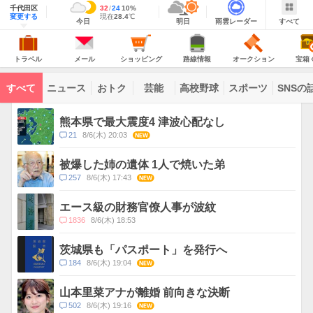
域
千代田区
最
32
最
降
24
10
%
情
明
雨
す
今
変更する
高
低
水
現
現在
28.4
℃
報
今日
明日
雨雲レーダー
すべて
日
雲
べ
日
気
気
確
在
の
レ
て
の
温
温
率
気
Yahoo!
天
ー
JAPAN
天
温
気
ダ
の
気
ー
ト
メ
シ
路
オ
宝
主
ラ
ー
ョ
線
ー
箱
トラベル
メール
ショッピング
路線情報
オークション
宝箱
な
ベ
ル
ッ
情
ク
く
サ
ル
ピ
報
シ
じ
ー
コ
ン
ョ
ビ
すべて
ニュース
おトク
芸能
高校野球
スポーツ
SNSの
グ
ン
ン
ス
テ
ト
ン
ピ
熊本県で最大震度4 津波心配なし
ツ
ッ
一
コ
21
8/6(木) 20:03
NEW
ク
覧
メ
ス
ン
被爆した姉の遺体 1人で焼いた弟
ト
コ
257
8/6(木) 17:43
NEW
数
メ
ン
エース級の財務官僚人事が波紋
ト
コ
1836
8/6(木) 18:53
数
メ
ン
茨城県も「パスポート」を発行へ
ト
コ
184
8/6(木) 19:04
NEW
数
メ
ン
山本里菜アナが離婚 前向きな決断
ト
コ
502
8/6(木) 19:16
NEW
数