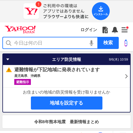
Yahoo!
JAPAN
ア
プ
リ
Yahoo!
の
Yahoo!
フ
フ
Yahoo!
お
サ
Yahoo!
新
JAPAN
ログイン
ご
JAPAN
ォ
ォ
JAPAN
知
イ
JAPAN
着
ア
紹
ロ
ロ
か
ら
ド
ID
Yahoo!
着
プ
介
ー
ー
ら
せ
メ
で
検
せ
リ
を
の
一
ニ
ロ
索
替
を
開
お
覧
ュ
グ
え
使
く
知
を
ー
イ
テ
う
エリア防災情報
8/6(木) 10:59
ら
開
を
ン
ー
せ
く
開
マ
避難情報が下記地域に発表されています
く
あ
り
鹿児島県
沖縄県
避難指示
お住まいの地域の防災情報を受け取りませんか
地域を設定する
お
知
令和8年熊本地震 最新情報まとめ
ら
せ
地