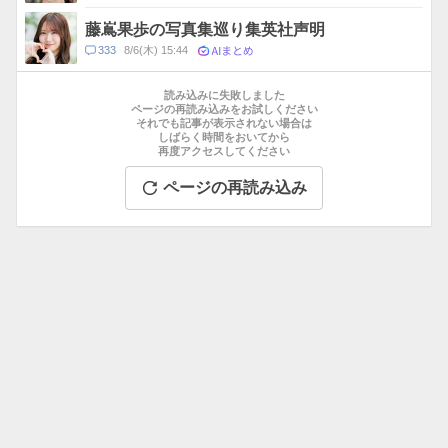
メ
ン
藤嶌果歩の写真集巡り集英社声明
ト
AIまとめ
コ
333
8/6(木) 15:44
数
メ
お
ン
す
読み込みに失敗しました
ト
す
ページの再読み込みをお試しください
数
それでも記事が表示されない場合は
め
しばらく時間をおいてから
記
再度アクセスしてください
事
ページの再読み込み