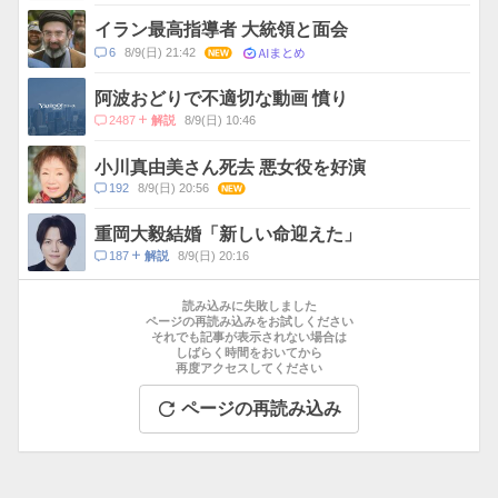
メ
ン
イラン最高指導者 大統領と面会
ト
AIまとめ
コ
6
8/9(日) 21:42
NEW
数
メ
ン
阿波おどりで不適切な動画 憤り
ト
コ
2487
8/9(日) 10:46
解説
数
メ
ン
小川真由美さん死去 悪女役を好演
ト
コ
192
8/9(日) 20:56
NEW
数
メ
ン
重岡大毅結婚「新しい命迎えた」
ト
コ
187
8/9(日) 20:16
解説
数
メ
お
ン
す
読み込みに失敗しました
ト
す
ページの再読み込みをお試しください
数
それでも記事が表示されない場合は
め
しばらく時間をおいてから
記
再度アクセスしてください
事
ページの再読み込み