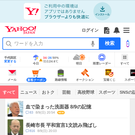
Yahoo!
Yahoo!
フ
フ
Yahoo!
お
サ
Yahoo!
JAPAN
ログイン
JAPAN
ォ
ォ
JAPAN
知
イ
JAPAN
ア
ロ
ロ
か
ら
ド
ID
Yahoo!
プ
ー
ー
ら
せ
メ
で
検
リ
を
の
一
ニ
ロ
索
を
開
お
覧
ュ
グ
使
地
く
知
を
ー
イ
域
千代田区
最
34
最
降
26
50
%
う
情
警
ら
開
を
ン
明
雨
す
今
変更する
高
低
水
現
現在
24.6
℃
報
報・
今日
明日
雨雲レーダー
すべて
日
雲
べ
日
気
気
確
在
せ
く
開
注
の
レ
て
の
温
温
率
気
Yahoo!
天
ー
く
意
JAPAN
天
温
気
ダ
報
の
気
ー
メ
シ
シ
路
オ
宝
ス
が
主
ー
ョ
ョ
線
ー
箱
ポ
メール
路線情報
オークション
宝箱くじ
スポー
新客クーポン
な
出
ル
ッ
ッ
情
ク
く
ー
サ
て
ピ
ピ
報
シ
じ
ツ
ー
コ
い
ン
ン
ョ
ナ
ビ
すべて
ニュース
おトク
芸能
高校野球
スポーツ
SNSの
グ
グ
ン
ビ
ン
ま
ス
す
テ
ト
ン
ピ
血で染まった洗面器 8/9の記憶
ツ
ッ
一
コ
83
8/9(日) 20:54
NEW
ク
覧
メ
ス
ン
長崎市長 平和宣言1文読み飛ばし
ト
コ
816
8/9(日) 20:03
数