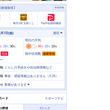
ID新規取得
登録情報
PayPay残高確認
ル
毎日1回 宝箱くじ
8月7日(金)
港区
明日
の天気
26
30
35
26
10
℃
℃
%
℃
℃
%
熱中症指数
危険
厳重警戒
ー
くらしの手続きや自治体情報など
報
事故・遅延情報はありません（3:25）
報
せ
新着があります
ボード
スポーツナビ
ロ野球
Jリーグ