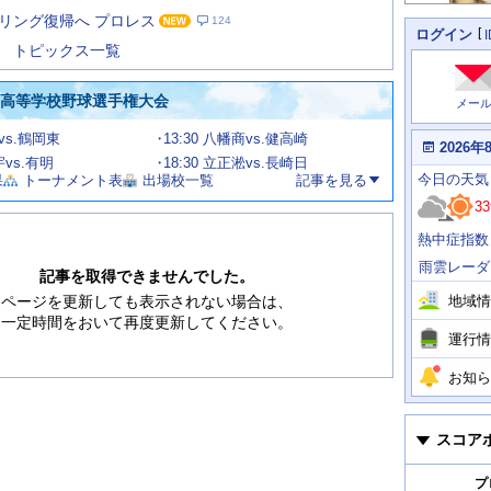
た
リング復帰へ プロレス
124
の
個
ログイン
人
ス
トピックス一覧
に
テ
関
ー
わ
国高等学校野球選手権大会
メー
タ
る
情
ス
甲vs.鶴岡東
13:30 八幡商vs.健高崎
報
本
2026年
日
宇vs.有明
18:30 立正淞vs.長崎日
今
の
今日
の天気
果
トーナメント表
出場校一覧
記事を見る
日
天
明
33
気
日
、
の
熱中症指数
運
天
行
気
雨雲レーダ
情
記事を取得できませんでした。
報
地域情
ページを更新しても表示されない場合は、
一定時間をおいて再度更新してください。
運行情
お知ら
スコア
プ