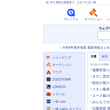
外と室内の温度差で、心までだるい夜
プレミアム
オークション
シ
検
ウェブ
索
主
キ
ー
な
お
令和8年熊本地震 最新情報まとめ
ワ
サ
知
ー
ー
ニ
ら
ド
主要
経済
ュ
ショッピング
せ
ビ
入
ー
力
主
ス
ス
オークション
8/7(金) 0:23更新
補
要
助
ニ
避難所巡り
フリマ
を
ュ
開
ー
きのこ雲目
く
ZOZOTOWN
ス
陸自が個人
LOHACO
イオン爆発
トラベル
エース級の
一休.com
みんなで大
太陽表面 
一休.comレストラン