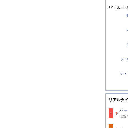
8/6（木）
の
D
オ
ソフ
リアルタ
バー
1
関
ばあ
連
ワ
ー