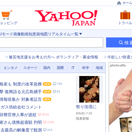
ホー
ョッピング
トラベ
AIモード
画像
動画
知恵袋
地図
リアルタイム
一覧
検
被災地支援をお考えの方へ ボランティア・募金情報
今欲しい快適
エンタメ
スポーツ
国内
国際
IT
科学
地域
格差も 制度の改革急務
750
撃 復興語る元広島捕手
81
情報収集か 対象者証言
祭り佳境に
 ガス供給会社コメント
8/6(木) 7:20
財務官僚人事が波紋
3543
陸奥新報
家さん債務超過額 判明
1506
あ
な
過去最高の解像度で観測
314