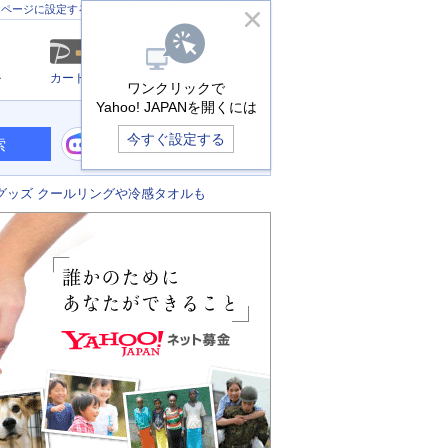
きっず版
アプリ版
ヘルプ
ムページに設定する
ル
カード
メール
ワンクリックで
Yahoo! JAPANを開くには
今すぐ設定する
索
グッズ クールリングや冷感タオルも