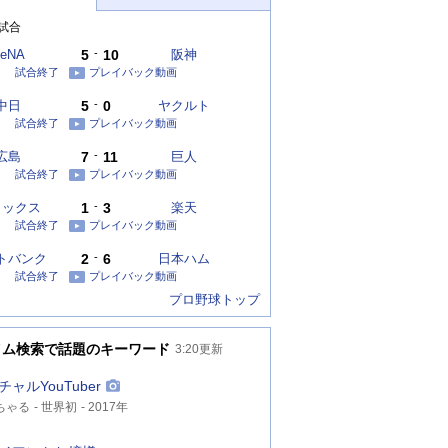
試合
eNA
5
-
10
阪神
試合終了
プレイバック動画
中日
5
-
0
ヤクルト
試合終了
プレイバック動画
広島
7
-
11
巨人
試合終了
プレイバック動画
リックス
1
-
3
楽天
試合終了
プレイバック動画
トバンク
2
-
6
日本ハム
試合終了
プレイバック動画
プロ野球トップ
イム検索で話題のキーワード
3:20
更新
チャルYouTuber
ちゃる
世界初
2017年