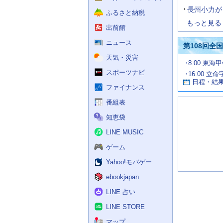
長州小力が
ふるさと納税
もっと見る
出前館
ニュース
第108回全
天気・災害
試
8:00 東海
合
スポーツナビ
16:00 立命
お
情
日程・結
報
す
ファイナンス
す
番組表
め
の
知恵袋
記
事
LINE MUSIC
ゲーム
Yahoo!モバゲー
ebookjapan
LINE 占い
LINE STORE
マップ